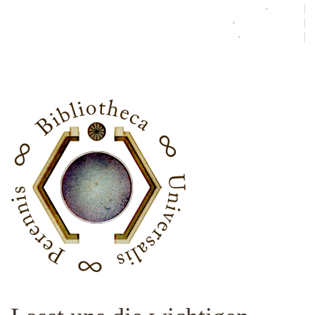
•
START
│
•
ALLE BÜCHER?
│
•
UMSETZUNG
│