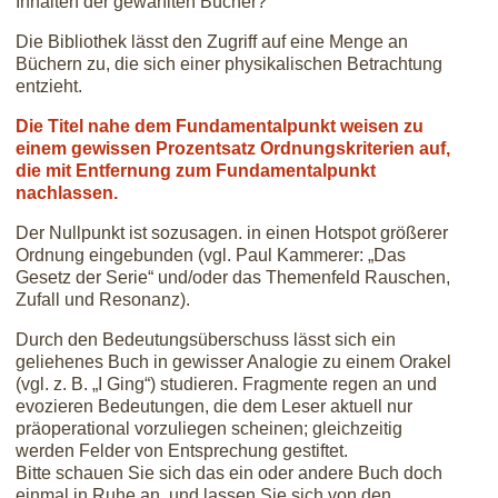
Inhalten der gewählten Bücher?
Die Bibliothek lässt den Zugriff auf eine Menge an
Büchern zu, die sich einer physikalischen Betrachtung
entzieht.
Die Titel nahe dem Fundamentalpunkt weisen zu
einem gewissen Prozentsatz Ordnungskriterien auf,
die mit Entfernung zum Fundamentalpunkt
nachlassen.
Der Nullpunkt ist sozusagen. in einen Hotspot größerer
Ordnung eingebunden (vgl. Paul Kammerer: „Das
Gesetz der Serie“ und/oder das Themenfeld Rauschen,
Zufall und Resonanz).
Durch den Bedeutungsüberschuss lässt sich ein
geliehenes Buch in gewisser Analogie zu einem Orakel
(vgl. z. B. „I Ging“) studieren. Fragmente regen an und
evozieren Bedeutungen, die dem Leser aktuell nur
präoperational vorzuliegen scheinen; gleichzeitig
werden Felder von Entsprechung gestiftet.
Bitte schauen Sie sich das ein oder andere Buch doch
einmal in Ruhe an, und lassen Sie sich von den