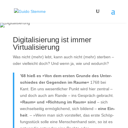
Digitalisierung ist immer
Virtualisierung
Was nicht (mehr) lebt, kann auch nicht (mehr) ster­ben –
oder viel­leicht doch? Und wenn ja, wie und wodurch?
’68 hieß es »Von dem ersten Grun­de des Unter­
schie­des der Gegen­den im Rau­me«
1768 bei
Kant. Ein uns wesent­li­cher Punkt wird hier zen­tral –
und doch auch am Ran­de – ins Gespräch gebracht.
»Raum« und »Rich­tung im Raum« sind
– sich
wech­sel­sei­tig ermög­li­chend, sich bil­dend –
eine Ein­
heit
. – »Wenn man sich vor­stel­let, das ers­te Schöp­
fungs­stück sol­le eine Men­schen­hand sein, so ist es