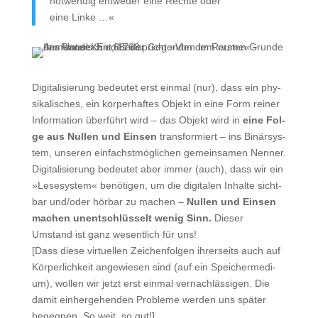
not­wen­dig ent­we­der eine Rech­te oder
eine Linke …«
Digi­ta­li­sie­rung bedeu­tet erst ein­mal (nur), dass ein phy­
si­ka­li­sches, ein kör­per­haf­tes Objekt in eine Form rei­ner
Infor­ma­ti­on über­führt wird – das Objekt wird in
eine Fol­
ge aus Nul­len und Ein­sen
trans­for­miert – ins Binär­sys­
tem, unse­ren ein­fachstmög­li­chen gemein­sa­men Nen­ner.
Digi­ta­li­sie­rung bedeu­tet aber immer (auch), dass wir ein
»Lese­sys­tem« benö­ti­gen, um die digi­ta­len Inhal­te sicht­
bar und/oder hör­bar zu machen –
Nul­len und Ein­sen
machen unent­schlüs­selt wenig Sinn.
Die­ser
Umstand ist ganz wesent­lich für uns!
[Dass die­se vir­tu­el­len Zei­chen­fol­gen ihrer­seits auch auf
Kör­per­lich­keit ange­wie­sen sind (auf ein Spei­cher­me­di­
um), wol­len wir jetzt erst ein­mal ver­nach­läs­si­gen. Die
damit ein­her­ge­hen­den Pro­ble­me wer­den uns spä­ter
begeg­nen. So weit, so gut!]