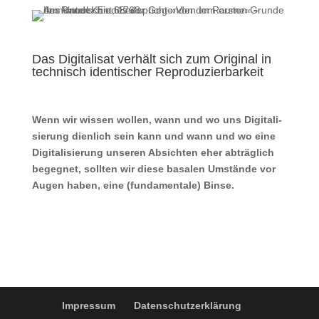
Das Digitalisat verhält sich zum Original in
technisch identischer Reproduzierbarkeit
Wenn wir wis­sen wol­len, wann und wo uns Digi­ta­li­
sie­rung dien­lich sein kann und wann und wo eine
Digi­ta­li­sie­rung unse­ren Absich­ten eher abträg­lich
begeg­net, soll­ten wir die­se basa­len Umstän­de vor
Augen haben, eine (fun­da­men­ta­le) Binse.
Impressum
Datenschutzerklärung