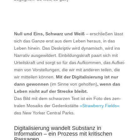
Null und Eins, Schwarz und Weiß
– erschlie­ßen lässt
sich das Gan­ze erst aus dem Leben her­aus, in das
Leben hin­ein. Das Deskrip­tiv wird dyna­misch, wird ins
Nar­ra­tiv aus­ge­wil­dert. Ein­bil­dungs­kraft paart sich mit
Urteils­kraft und sorgt so für das Auf­kom­men, das Auf­kei­
men von Vor­stel­lun­gen, die wir mit ande­ren tei­len, die
wir mit­tei­len kön­nen.
Mit der Digi­ta­li­sie­rung ist nur
dann gewon­nen
(im Sin­ne von gehol­fen)
, wenn das
Leben nicht auf der Stre­cke bleibt.
Das Bild mit dem schwar­zen Text ist ein Foto des zen­
tra­len Mosa­iks der Gedenk­stät­te
»Straw­ber­ry Fields«
des New Yor­ker Cen­tral Parks.
Digitalisierung wandelt Substanz in
Information – ein Prozess mit kritischen
Passagen