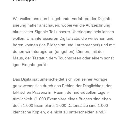
Wir wol­len uns nun bild­ge­ben­de Ver­fah­ren der Digi­ta­li­
sie­rung näher anschau­en, wobei wir die Auf­zeich­nung
akus­ti­scher Signa­le Teil unse­rer Über­le­gung sein las­sen
wol­len. Uns inter­es­sie­ren Digi­ta­li­sa­te, die wir sehen und
hören kön­nen (via Bild­schirm und Laut­spre­cher) und mit
denen wir inter­agie­ren (umge­hen) kön­nen, mit der
Maus, der Tas­ta­tur, dem Touch­screen oder einem sons­t
i­gen Eingabegerät.
Das Digi­ta­li­sat unter­schei­det sich von sei­ner Vor­la­ge
ganz wesent­lich durch das Feh­len der Ding­lich­keit, der
fak­ti­schen Prä­senz im Raum, der indi­vi­du­el­len Eigen­
tüm­lich­keit. (1.000 Exem­pla­re eines Buches sind eben
doch 1.000 Exem­pla­re, 1.000 Daten­sät­ze sind 1.000
iden­ti­sche Kopien, die nicht zu unter­schei­den sind.)